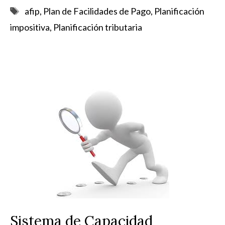
Etiquetas
afip
,
Plan de Facilidades de Pago
,
Planificación
impositiva
,
Planificación tributaria
Sistema de Capacidad