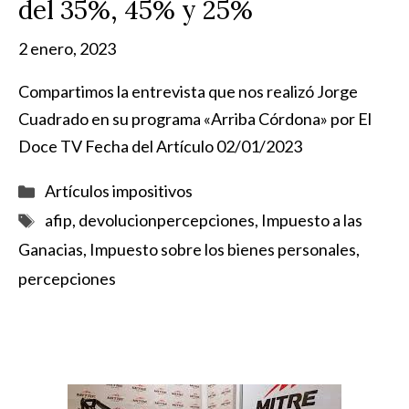
del 35%, 45% y 25%
2 enero, 2023
Compartimos la entrevista que nos realizó Jorge
Cuadrado en su programa «Arriba Córdona» por El
Doce TV Fecha del Artículo 02/01/2023
Categorías
Artículos impositivos
Etiquetas
afip
,
devolucionpercepciones
,
Impuesto a las
Ganacias
,
Impuesto sobre los bienes personales
,
percepciones