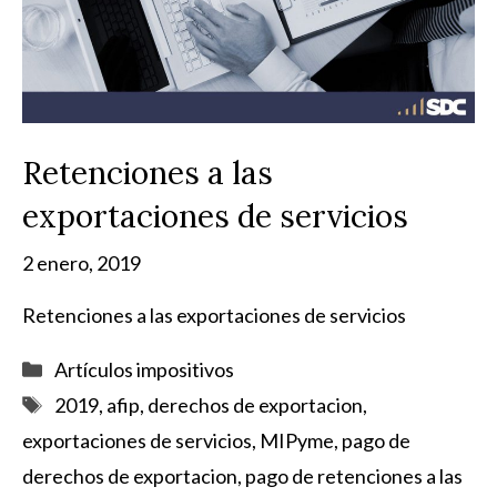
Retenciones a las
exportaciones de servicios
2 enero, 2019
Retenciones a las exportaciones de servicios
Categorías
Artículos impositivos
Etiquetas
2019
,
afip
,
derechos de exportacion
,
exportaciones de servicios
,
MIPyme
,
pago de
derechos de exportacion
,
pago de retenciones a las