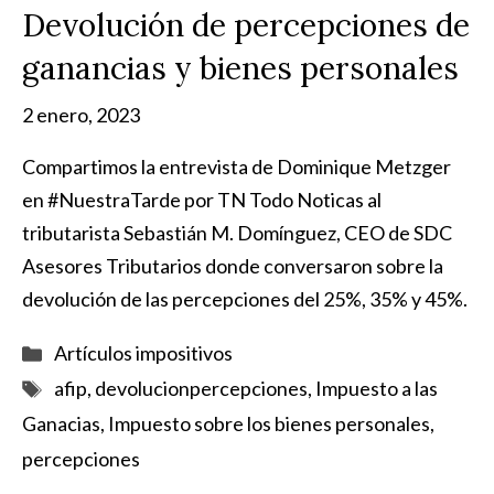
Devolución de percepciones de
ganancias y bienes personales
2 enero, 2023
Compartimos la entrevista de Dominique Metzger
en #NuestraTarde por TN Todo Noticas al
tributarista Sebastián M. Domínguez, CEO de SDC
Asesores Tributarios donde conversaron sobre la
devolución de las percepciones del 25%, 35% y 45%.
Categorías
Artículos impositivos
Etiquetas
afip
,
devolucionpercepciones
,
Impuesto a las
Ganacias
,
Impuesto sobre los bienes personales
,
percepciones