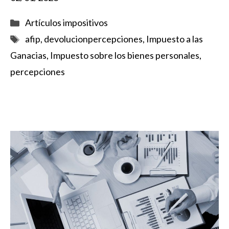
Categorías
Artículos impositivos
Etiquetas
afip
,
devolucionpercepciones
,
Impuesto a las
Ganacias
,
Impuesto sobre los bienes personales
,
percepciones