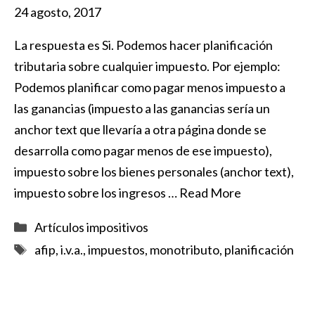
24 agosto, 2017
La respuesta es Si. Podemos hacer planificación
tributaria sobre cualquier impuesto. Por ejemplo:
Podemos planificar como pagar menos impuesto a
las ganancias (impuesto a las ganancias sería un
anchor text que llevaría a otra página donde se
desarrolla como pagar menos de ese impuesto),
impuesto sobre los bienes personales (anchor text),
impuesto sobre los ingresos …
Read More
Categorías
Artículos impositivos
Etiquetas
afip
,
i.v.a.
,
impuestos
,
monotributo
,
planificación