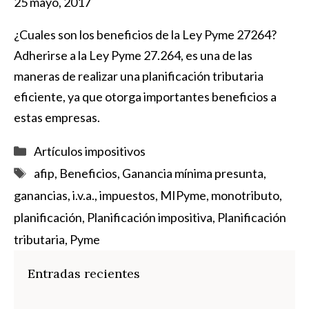
25 mayo, 2017
¿Cuales son los beneficios de la Ley Pyme 27264?
Adherirse a la Ley Pyme 27.264, es una de las
maneras de realizar una planificación tributaria
eficiente, ya que otorga importantes beneficios a
estas empresas.
Categorías
Artículos impositivos
Etiquetas
afip
,
Beneficios
,
Ganancia mínima presunta
,
ganancias
,
i.v.a.
,
impuestos
,
MIPyme
,
monotributo
,
planificación
,
Planificación impositiva
,
Planificación
tributaria
,
Pyme
Entradas recientes