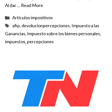
Al dar …
Read More
Categorías
Artículos impositivos
Etiquetas
afip
,
devolucionpercepciones
,
Impuesto a las
Ganancias
,
Impuesto sobre los bienes personales
,
impuestos
,
percepciones