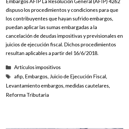
Embargos AFIP La Resolución General (AFIP) 4262
dispuso los procedimientos y condiciones para que
los contribuyentes que hayan sufrido embargos,
puedan aplicar las sumas embargadas a la
cancelación de deudas impositivas y previsionales en
juicios de ejecución fiscal. Dichos procedimientos
resultan aplicables a partir del 16/6/2018.
Categorías
Artículos impositivos
Etiquetas
afip
,
Embargos
,
Juicio de Ejecución Fiscal
,
Levantamiento embargos
,
medidas cautelares
,
Reforma Tributaria