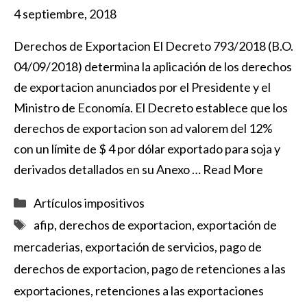
4 septiembre, 2018
Derechos de Exportacion El Decreto 793/2018 (B.O.
04/09/2018) determina la aplicación de los derechos
de exportacion anunciados por el Presidente y el
Ministro de Economía. El Decreto establece que los
derechos de exportacion son ad valorem del 12%
con un límite de $ 4 por dólar exportado para soja y
derivados detallados en su Anexo …
Read More
Categorías
Artículos impositivos
Etiquetas
afip
,
derechos de exportacion
,
exportación de
mercaderias
,
exportación de servicios
,
pago de
derechos de exportacion
,
pago de retenciones a las
exportaciones
,
retenciones a las exportaciones