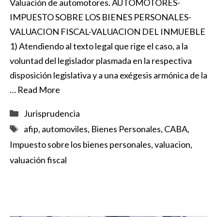
Valuación de automotores. AUTOMOTORES-
IMPUESTO SOBRE LOS BIENES PERSONALES-
VALUACION FISCAL-VALUACION DEL INMUEBLE
1) Atendiendo al texto legal que rige el caso, a la
voluntad del legislador plasmada en la respectiva
disposición legislativa y a una exégesis armónica de la
…
Read More
Categorías
Jurisprudencia
Etiquetas
afip
,
automoviles
,
Bienes Personales
,
CABA
,
Impuesto sobre los bienes personales
,
valuacion
,
valuación fiscal