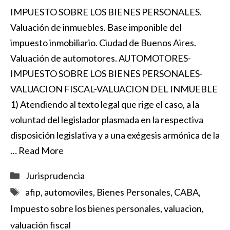
IMPUESTO SOBRE LOS BIENES PERSONALES.
Valuación de inmuebles. Base imponible del
impuesto inmobiliario. Ciudad de Buenos Aires.
Valuación de automotores. AUTOMOTORES-
IMPUESTO SOBRE LOS BIENES PERSONALES-
VALUACION FISCAL-VALUACION DEL INMUEBLE
1) Atendiendo al texto legal que rige el caso, a la
voluntad del legislador plasmada en la respectiva
disposición legislativa y a una exégesis armónica de la
…
Read More
Categorías
Jurisprudencia
Etiquetas
afip
,
automoviles
,
Bienes Personales
,
CABA
,
Impuesto sobre los bienes personales
,
valuacion
,
valuación fiscal