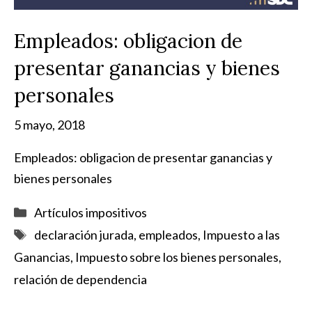
Empleados: obligacion de
presentar ganancias y bienes
personales
5 mayo, 2018
Empleados: obligacion de presentar ganancias y
bienes personales
Categorías
Artículos impositivos
Etiquetas
declaración jurada
,
empleados
,
Impuesto a las
Ganancias
,
Impuesto sobre los bienes personales
,
relación de dependencia