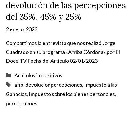
devolución de las percepciones
del 35%, 45% y 25%
2 enero, 2023
Compartimos la entrevista que nos realizó Jorge
Cuadrado en su programa «Arriba Córdona» por El
Doce TV Fecha del Artículo 02/01/2023
Categorías
Artículos impositivos
Etiquetas
afip
,
devolucionpercepciones
,
Impuesto a las
Ganacias
,
Impuesto sobre los bienes personales
,
percepciones