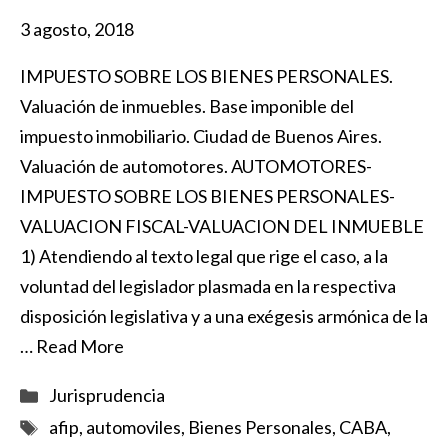
3 agosto, 2018
IMPUESTO SOBRE LOS BIENES PERSONALES.
Valuación de inmuebles. Base imponible del
impuesto inmobiliario. Ciudad de Buenos Aires.
Valuación de automotores. AUTOMOTORES-
IMPUESTO SOBRE LOS BIENES PERSONALES-
VALUACION FISCAL-VALUACION DEL INMUEBLE
1) Atendiendo al texto legal que rige el caso, a la
voluntad del legislador plasmada en la respectiva
disposición legislativa y a una exégesis armónica de la
…
Read More
Categorías
Jurisprudencia
Etiquetas
afip
,
automoviles
,
Bienes Personales
,
CABA
,