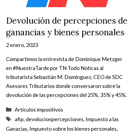
Devolución de percepciones de
ganancias y bienes personales
2 enero, 2023
Compartimos la entrevista de Dominique Metzger
en #NuestraTarde por TN Todo Noticas al
tributarista Sebastián M. Domínguez, CEO de SDC
Asesores Tributarios donde conversaron sobre la
devolución de las percepciones del 25%, 35% y 45%.
Categorías
Artículos impositivos
Etiquetas
afip
,
devolucionpercepciones
,
Impuesto a las
Ganacias
,
Impuesto sobre los bienes personales
,