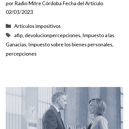
por Radio Mitre Córdoba Fecha del Artículo
02/01/2023
Categorías
Artículos impositivos
Etiquetas
afip
,
devolucionpercepciones
,
Impuesto a las
Ganacias
,
Impuesto sobre los bienes personales
,
percepciones