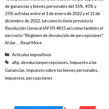
de ganancias y bienes personales del 35%, 45% y
25% sufridas entre el 1 de enero de 2022 y el 31 de
diciembre de 2022, tal como lo tiene previsto la
Resolución General (AFIP) 4815 así como también el
microsito “Régimen de devolución de percepciones”
Al dar …
Read More
Categorías
Artículos impositivos
Etiquetas
afip
,
devolucionpercepciones
,
Impuesto a las
Ganancias
,
Impuesto sobre los bienes personales
,
impuestos
,
percepciones