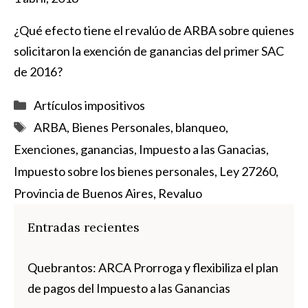
¿Qué efecto tiene el revalúo de ARBA sobre quienes
solicitaron la exención de ganancias del primer SAC
de 2016?
Categorías
Artículos impositivos
Etiquetas
ARBA
,
Bienes Personales
,
blanqueo
,
Exenciones
,
ganancias
,
Impuesto a las Ganacias
,
Impuesto sobre los bienes personales
,
Ley 27260
,
Provincia de Buenos Aires
,
Revaluo
Entradas recientes
Quebrantos: ARCA Prorroga y flexibiliza el plan
de pagos del Impuesto a las Ganancias