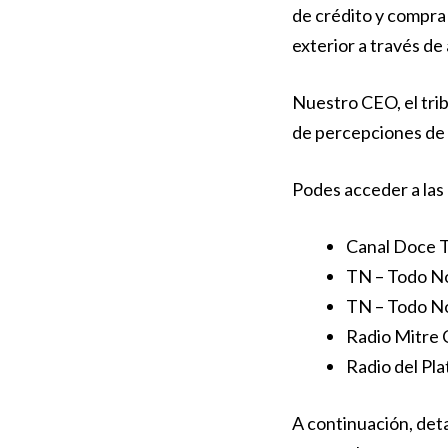
de crédito y compra
exterior a través de 
Nuestro CEO, el tri
de percepciones de 
Podes acceder a las 
Canal Doce T
TN – Todo No
TN – Todo No
Radio Mitre 
Radio del Pl
A continuación, det