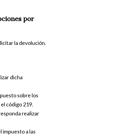
pciones por
icitar la devolución.
izar dicha
mpuesto sobre los
 el código 219.
rresponda realizar
l impuesto a las