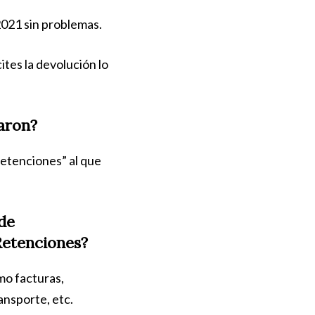
2021 sin problemas.
ites la devolución lo
aron?
Retenciones” al que
de
Retenciones?
mo facturas,
ansporte, etc.