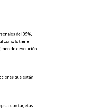
rsonales del 35%,
al como lo tiene
égimen de devolución
epciones que están
mpras con tarjetas