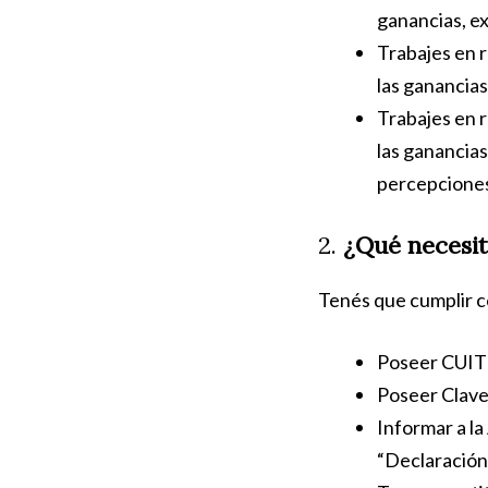
ganancias, ex
Trabajes en r
las ganancia
Trabajes en r
las ganancia
percepciones
2.
¿Qué necesit
Tenés que cumplir co
Poseer CUI
Poseer Clave 
Informar a la
“Declaración