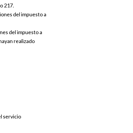
go 217.
ciones del impuesto a
ones del impuesto a
hayan realizado
l servicio