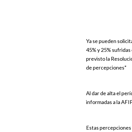
Ya se pueden solici
45% y 25% sufridas e
previsto la Resoluc
de percepciones”
Al dar de alta el pe
informadas a la AFI
Estas percepciones s