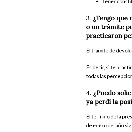
Tener constit
3.
¿Tengo que r
o un trámite p
practicaron pe
El trámite de devol
Es decir, si te prac
todas las percepcion
4.
¿Puedo solic
ya perdí la pos
El término de la pre
de enero del año sig