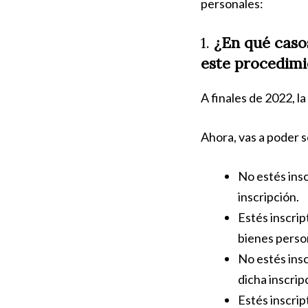
personales:
1.
¿En qué casos
este procedimi
A finales de 2022, l
Ahora, vas a poder s
No estés insc
inscripción.
Estés inscrip
bienes person
No estés insc
dicha inscrip
Estés inscrip