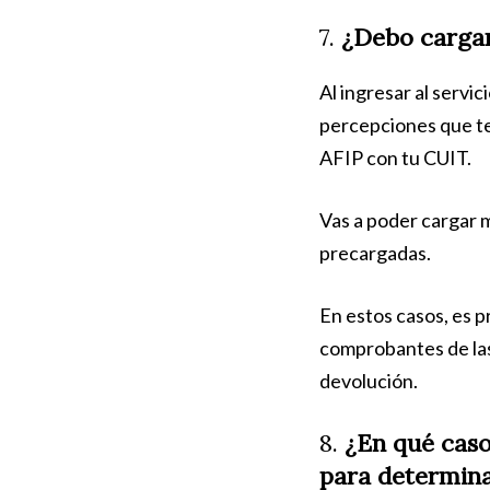
7.
¿Debo cargar
Al ingresar al serv
percepciones que te
AFIP con tu CUIT.
Vas a poder cargar 
precargadas.
En estos casos, es p
comprobantes de las
devolución.
8.
¿En qué casos
para determina