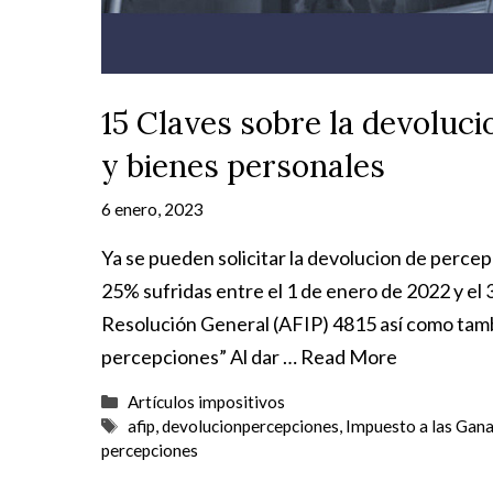
15 Claves sobre la devoluc
y bienes personales
6 enero, 2023
Ya se pueden solicitar la devolucion de perce
25% sufridas entre el 1 de enero de 2022 y el 3
Resolución General (AFIP) 4815 así como tamb
percepciones” Al dar …
Read More
Categorías
Artículos impositivos
Etiquetas
afip
,
devolucionpercepciones
,
Impuesto a las Gan
percepciones