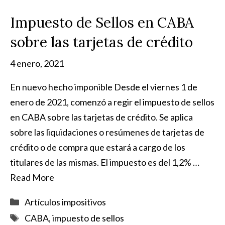
Impuesto de Sellos en CABA
sobre las tarjetas de crédito
4 enero, 2021
En nuevo hecho imponible Desde el viernes 1 de
enero de 2021, comenzó a regir el impuesto de sellos
en CABA sobre las tarjetas de crédito. Se aplica
sobre las liquidaciones o resúmenes de tarjetas de
crédito o de compra que estará a cargo de los
titulares de las mismas. El impuesto es del 1,2% …
Read More
Categorías
Artículos impositivos
Etiquetas
CABA
,
impuesto de sellos