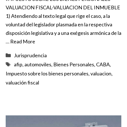
VALUACION FISCAL-VALUACION DEL INMUEBLE
1) Atendiendo al texto legal que rige el caso, a la
voluntad del legislador plasmada en la respectiva
disposición legislativa y a una exégesis armónica de la
…
Read More
Categorías
Jurisprudencia
Etiquetas
afip
,
automoviles
,
Bienes Personales
,
CABA
,
Impuesto sobre los bienes personales
,
valuacion
,
valuación fiscal