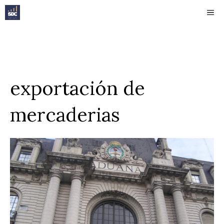
Saltar
ME
al
contenido
exportación de
mercaderias