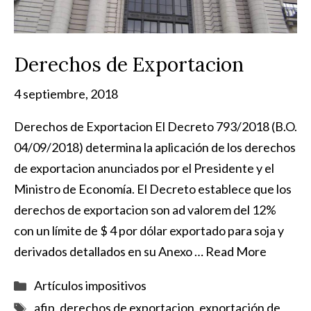
Derechos de Exportacion
4 septiembre, 2018
Derechos de Exportacion El Decreto 793/2018 (B.O.
04/09/2018) determina la aplicación de los derechos
de exportacion anunciados por el Presidente y el
Ministro de Economía. El Decreto establece que los
derechos de exportacion son ad valorem del 12%
con un límite de $ 4 por dólar exportado para soja y
derivados detallados en su Anexo …
Read More
Categorías
Artículos impositivos
Etiquetas
afip
,
derechos de exportacion
,
exportación de