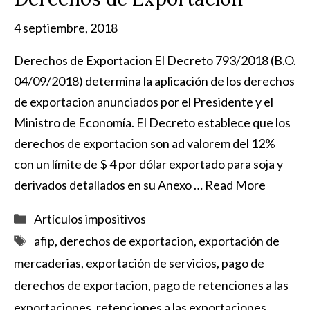
4 septiembre, 2018
Derechos de Exportacion El Decreto 793/2018 (B.O.
04/09/2018) determina la aplicación de los derechos
de exportacion anunciados por el Presidente y el
Ministro de Economía. El Decreto establece que los
derechos de exportacion son ad valorem del 12%
con un límite de $ 4 por dólar exportado para soja y
derivados detallados en su Anexo …
Read More
Categorías
Artículos impositivos
Etiquetas
afip
,
derechos de exportacion
,
exportación de
mercaderias
,
exportación de servicios
,
pago de
derechos de exportacion
,
pago de retenciones a las
exportaciones
,
retenciones a las exportaciones