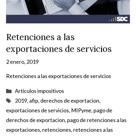
Retenciones a las
exportaciones de servicios
2 enero, 2019
Retenciones a las exportaciones de servicios
Categorías
Artículos impositivos
Etiquetas
2019
,
afip
,
derechos de exportacion
,
exportaciones de servicios
,
MIPyme
,
pago de
derechos de exportacion
,
pago de retenciones a las
exportaciones
,
retenciones
,
retenciones a las