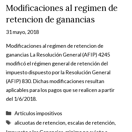
Modificaciones al regimen de
retencion de ganancias
31 mayo, 2018
Modificaciones al regimen de retencion de
ganancias La Resolución General (AFIP) 4245
modificó el régimen general de retención del
impuesto dispuesto por la Resolución General
(AFIP) 830. Dichas modificaciones resultan
aplicables para los pagos que se realicen a partir
del 1/6/2018.
Categorías
Artículos impositivos
Etiquetas
alicuotas de retencion
,
escalas de retención
,
Impuesto a las Ganancias
,
minimo no sujeto a