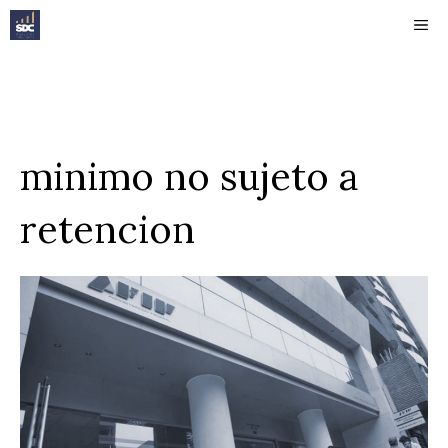
Saltar
ME
al
contenido
minimo no sujeto a
retencion