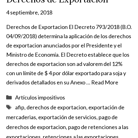
4 septiembre, 2018
Derechos de Exportacion El Decreto 793/2018 (B.O.
04/09/2018) determina la aplicación de los derechos
de exportacion anunciados por el Presidente y el
Ministro de Economía. El Decreto establece que los
derechos de exportacion son ad valorem del 12%
con un límite de $ 4 por dólar exportado para soja y
derivados detallados en su Anexo …
Read More
Categorías
Artículos impositivos
Etiquetas
afip
,
derechos de exportacion
,
exportación de
mercaderias
,
exportación de servicios
,
pago de
derechos de exportacion
,
pago de retenciones a las
exportaciones
,
retenciones a las exportaciones