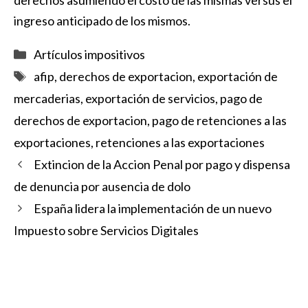
derechos asumiendo el costo de las mismas versus el
ingreso anticipado de los mismos.
Categorías
Artículos impositivos
Etiquetas
afip
,
derechos de exportacion
,
exportación de
mercaderias
,
exportación de servicios
,
pago de
derechos de exportacion
,
pago de retenciones a las
exportaciones
,
retenciones a las exportaciones
Extincion de la Accion Penal por pago y dispensa
de denuncia por ausencia de dolo
España lidera la implementación de un nuevo
Impuesto sobre Servicios Digitales