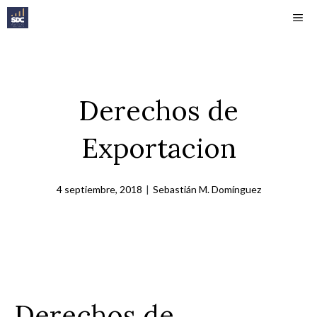
Saltar
ME
al
contenido
Derechos de
Exportacion
4 septiembre, 2018
|
Sebastián M. Domínguez
Derechos de