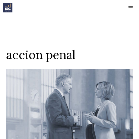
Saltar
ME
al
contenido
accion penal