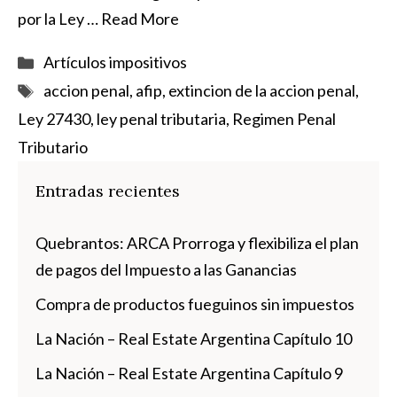
por la Ley …
Read More
Categorías
Artículos impositivos
Etiquetas
accion penal
,
afip
,
extincion de la accion penal
,
Ley 27430
,
ley penal tributaria
,
Regimen Penal
Tributario
Entradas recientes
Quebrantos: ARCA Prorroga y flexibiliza el plan
de pagos del Impuesto a las Ganancias
Compra de productos fueguinos sin impuestos
La Nación – Real Estate Argentina Capítulo 10
La Nación – Real Estate Argentina Capítulo 9