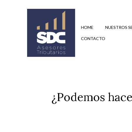
Saltar
al
contenido
HOME
NUESTROS S
CONTACTO
¿Podemos hacer 