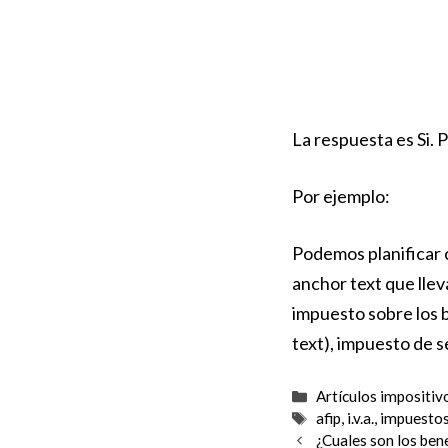
La respuesta es Si. 
Por ejemplo:
Podemos planificar 
anchor text que lle
impuesto sobre los 
text), impuesto de se
Categorías
Artículos impositiv
Etiquetas
afip
,
i.v.a.
,
impuesto
¿Cuales son los ben