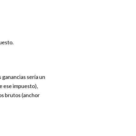
uesto.
 ganancias sería un
e ese impuesto),
os brutos (anchor