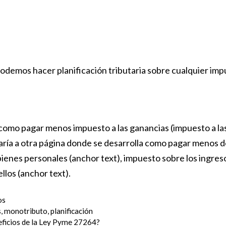
Podemos hacer planificación tributaria sobre cualquier imp
como pagar menos impuesto a las ganancias (impuesto a las
varía a otra página donde se desarrolla como pagar menos d
bienes personales (anchor text), impuesto sobre los ingres
llos (anchor text).
os
s
,
monotributo
,
planificación
eficios de la Ley Pyme 27264?