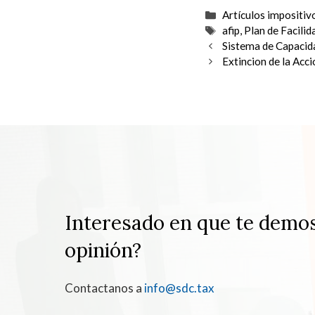
Categorías
Artículos impositiv
Etiquetas
afip
,
Plan de Facili
Sistema de Capacid
Extincion de la Acc
Interesado en que te demo
opinión?
Contactanos a
info@sdc.tax