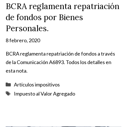
BCRA reglamenta repatriación
de fondos por Bienes
Personales.
8 febrero, 2020
BCRA reglamenta repatriación de fondos a través
de la Comunicación A6893. Todos los detalles en
esta nota.
Categorías
Artículos impositivos
Etiquetas
Impuesto al Valor Agregado