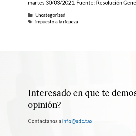
martes 30/03/2021. Fuente: Resolución Gener
Categorías
Uncategorized
Etiquetas
impuesto a la riqueza
Interesado en que te demo
opinión?
Contactanos a
info@sdc.tax