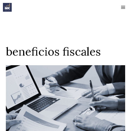
Saltar
ME
al
contenido
beneficios fiscales