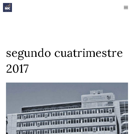
Saltar
ME
al
contenido
segundo cuatrimestre
2017