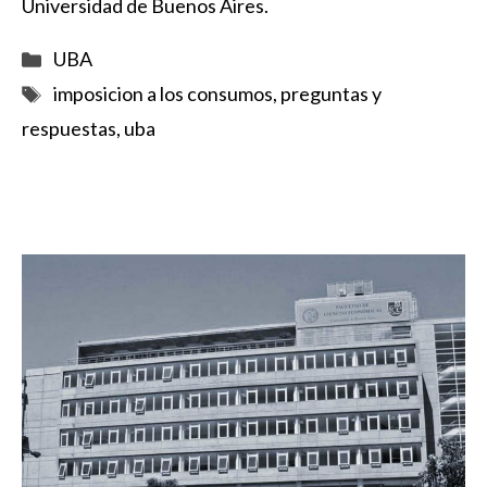
Universidad de Buenos Aires.
Categorías
UBA
Etiquetas
imposicion a los consumos
,
preguntas y
respuestas
,
uba