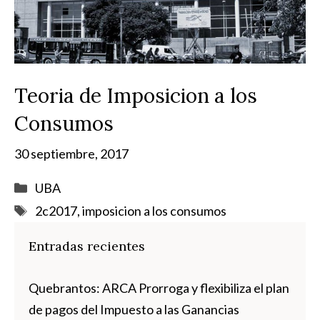
Teoria de Imposicion a los
Consumos
30 septiembre, 2017
Categorías
UBA
Etiquetas
2c2017
,
imposicion a los consumos
Entradas recientes
Quebrantos: ARCA Prorroga y flexibiliza el plan
de pagos del Impuesto a las Ganancias