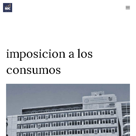
Saltar
ME
al
contenido
imposicion a los
consumos