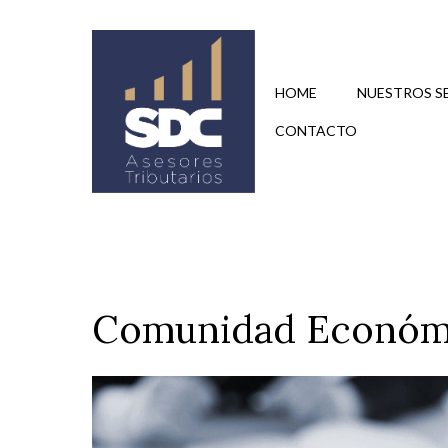
Saltar
al
contenido
HOME
NUESTROS S
CONTACTO
Comunidad Económ