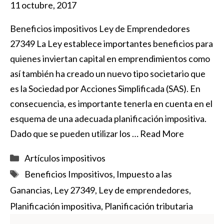
11 octubre, 2017
Beneficios impositivos Ley de Emprendedores
27349 La Ley establece importantes beneficios para
quienes inviertan capital en emprendimientos como
así también ha creado un nuevo tipo societario que
es la Sociedad por Acciones Simplificada (SAS). En
consecuencia, es importante tenerla en cuenta en el
esquema de una adecuada planificación impositiva.
Dado que se pueden utilizar los …
Read More
Categorías
Artículos impositivos
Etiquetas
Beneficios Impositivos
,
Impuesto a las
Ganancias
,
Ley 27349
,
Ley de emprendedores
,
Planificación impositiva
,
Planificación tributaria