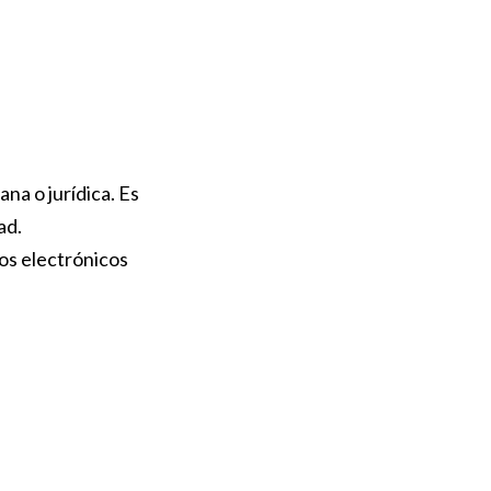
na o jurídica. Es
ad.
ios electrónicos