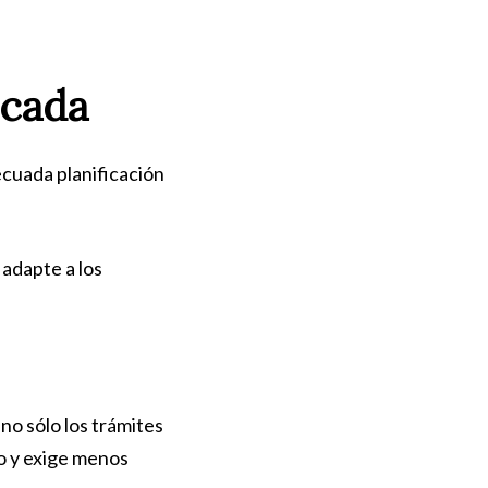
icada
ecuada planificación
 adapte a los
no sólo los trámites
to y exige menos