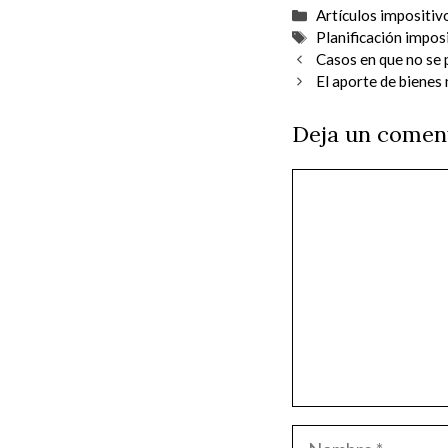
Categorías
Artículos impositiv
Etiquetas
Planificación impos
Casos en que no se 
El aporte de bienes 
Deja un comen
Comentario
Nombre