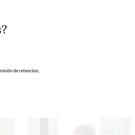
s?
misión de retencion
,