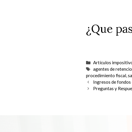
¿Que pas
Categorías
Artículos impositiv
Etiquetas
agentes de retenci
procedimiento fiscal
,
s
Ingresos de fondos 
Preguntas y Respue