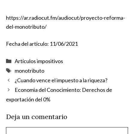
https://ar.radiocut.fm/audiocut/proyecto-reforma-
del-monotributo/
Fecha del artículo: 11/06/2021
Categorías
Artículos impositivos
Etiquetas
monotributo
¿Cuando vence el impuesto a la riqueza?
Economia del Conocimiento: Derechos de
exportación del 0%
Deja un comentario
Comentario