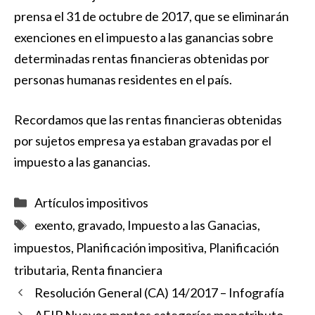
prensa el 31 de octubre de 2017, que se eliminarán
exenciones en el impuesto a las ganancias sobre
determinadas rentas financieras obtenidas por
personas humanas residentes en el país.
Recordamos que las rentas financieras obtenidas
por sujetos empresa ya estaban gravadas por el
impuesto a las ganancias.
Categorías
Artículos impositivos
Etiquetas
exento
,
gravado
,
Impuesto a las Ganacias
,
impuestos
,
Planificación impositiva
,
Planificación
tributaria
,
Renta financiera
Resolución General (CA) 14/2017 – Infografía