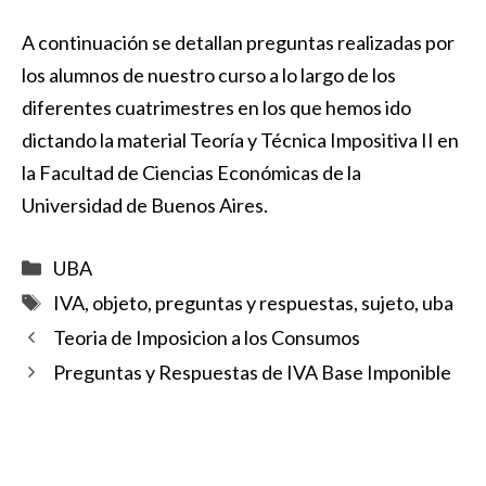
A continuación se detallan preguntas realizadas por
los alumnos de nuestro curso a lo largo de los
diferentes cuatrimestres en los que hemos ido
dictando la material Teoría y Técnica Impositiva II en
la Facultad de Ciencias Económicas de la
Universidad de Buenos Aires.
Categorías
UBA
Etiquetas
IVA
,
objeto
,
preguntas y respuestas
,
sujeto
,
uba
Teoria de Imposicion a los Consumos
Preguntas y Respuestas de IVA Base Imponible