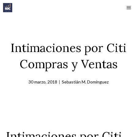
Saltar
ME
al
contenido
Intimaciones por Citi
Compras y Ventas
30 marzo, 2018
|
Sebastián M. Domínguez
Intimaciones por Citi