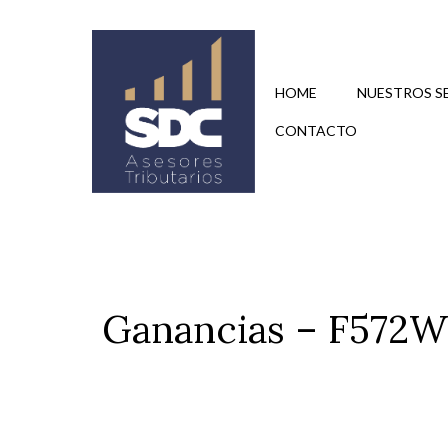
Saltar
al
contenido
HOME
NUESTROS S
CONTACTO
Ganancias – F572W