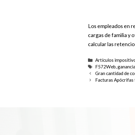
Los empleados en re
cargas de familia y 
calcular las retenci
Categorías
Artículos impositiv
Etiquetas
F572Web
,
gananci
Gran cantidad de co
Facturas Apócrifas f