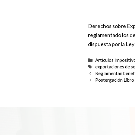
Derechos sobre Expo
reglamentado los de
dispuesta por la Ley
Categorías
Artículos impositiv
Etiquetas
exportaciones de se
Reglamentan benefi
Postergación Libro 